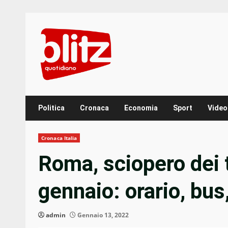
Skip
to
content
Politica
Cronaca
Economia
Sport
Video
Cronaca Italia
Roma, sciopero dei 
gennaio: orario, bus
admin
Gennaio 13, 2022