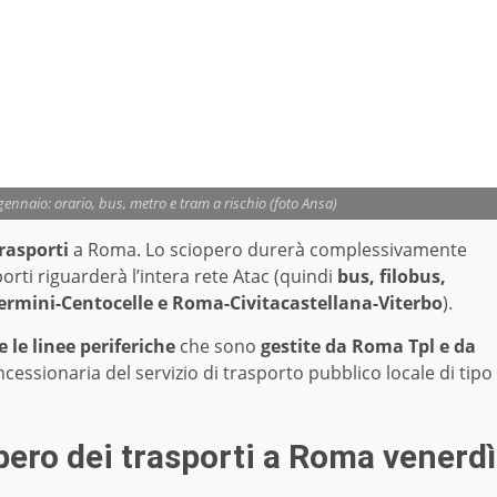
ennaio: orario, bus, metro e tram a rischio (foto Ansa)
trasporti
a Roma. Lo sciopero durerà complessivamente
porti riguarderà l’intera rete Atac (quindi
bus, filobus,
Termini-Centocelle e Roma-Civitacastellana-Viterbo
).
 le linee periferiche
che sono
gestite da Roma Tpl e da
cessionaria del servizio di trasporto pubblico locale di tipo
opero dei trasporti a Roma venerdì