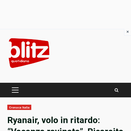
×
Skip
to
content
PRIMARY
MENU
Cronaca Italia
Ryanair, volo in ritardo: