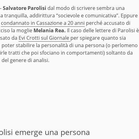
–
Salvatore Parolisi
dal modo di scrivere sembra una
 tranquilla, addirittura “socievole e comunicativa”. Eppure
o
condannato in Cassazione a 20 anni
perché accusato di
cciso la moglie
Melania Rea.
Il caso delle lettere di Parolisi è
usato da
Evi Crotti sul Giornale
per spiegare quanto sia
le poter stabilire la personalità di una persona (o perlomeno
irle tratti che poi sfociano in comportamenti) soltanto da
 del genere di analisi.
Parolisi emerge una persona