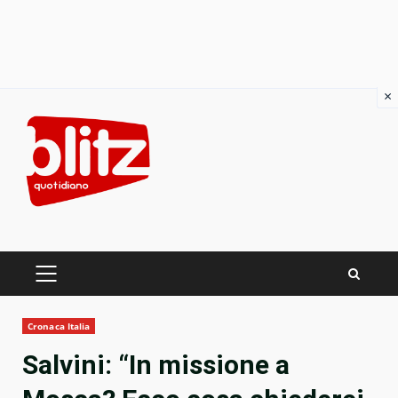
×
Skip
to
content
PRIMARY
MENU
Cronaca Italia
Salvini: “In missione a