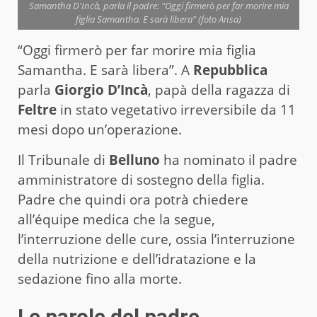
Samantha D'Incà, parla il padre: "Oggi firmerò per far morire mia
figlia Samantha. E sarà libera" (foto Ansa)
“Oggi firmerò per far morire mia figlia
Samantha. E sarà libera”. A
Repubblica
parla
Giorgio D’Incà
, papà della ragazza di
Feltre
in stato vegetativo irreversibile da 11
mesi dopo un’operazione.
Il Tribunale di
Belluno
ha nominato il padre
amministratore di sostegno della figlia.
Padre che quindi ora potrà chiedere
all’équipe medica che la segue,
l’interruzione delle cure, ossia l’interruzione
della nutrizione e dell’idratazione e la
sedazione fino alla morte.
Le parole del padre