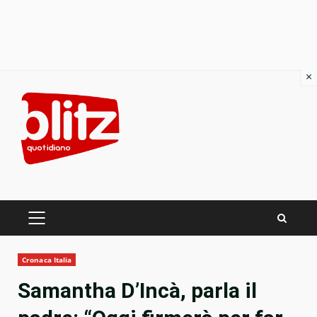
×
Skip
to
content
PRIMARY
MENU
Cronaca Italia
Samantha D’Incà, parla il