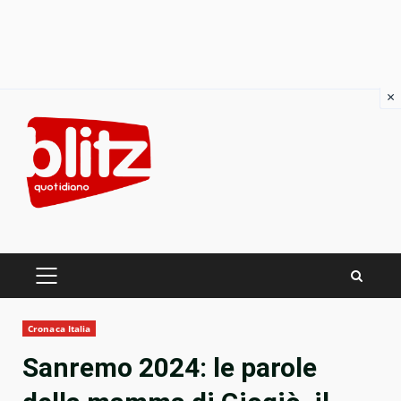
×
Skip
to
content
PRIMARY
MENU
Cronaca Italia
Sanremo 2024: le parole