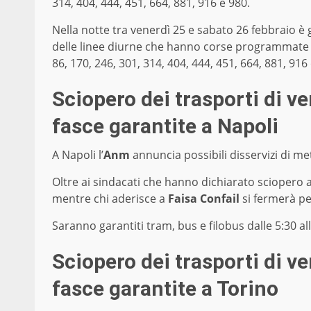
314, 404, 444, 451, 664, 881, 916 e 980.
Nella notte tra venerdì 25 e sabato 26 febbraio è g
delle linee diurne che hanno corse programmate olt
86, 170, 246, 301, 314, 404, 444, 451, 664, 881, 916
Sciopero dei trasporti di ve
fasce garantite a Napoli
A Napoli l’
Anm
annuncia possibili disservizi di me
Oltre ai sindacati che hanno dichiarato sciopero a
mentre chi aderisce a
Faisa Confail
si fermerà pe
Saranno garantiti tram, bus e filobus dalle 5:30 alle
Sciopero dei trasporti di ve
fasce garantite a Torino