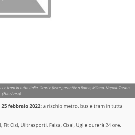
s e tram in tutta Italia. Orari e fasce garantite a Roma, Milano, Napoli, Torino
(Foto Ansa)
 25 febbraio 2022:
a rischio metro, bus e tram in tutta
, Fit Cisl, Uiltrasporti, Faisa, Cisal, Ugl e durerà 24 ore.