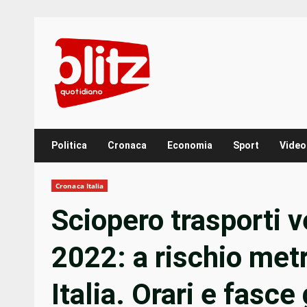
Skip
to
content
Politica
Cronaca
Economia
Sport
Video
Cronaca Italia
Sciopero trasporti v
2022: a rischio metr
Italia. Orari e fasc