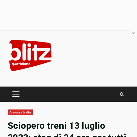
×
Skip
to
content
PRIMARY
MENU
Cronaca Italia
Sciopero treni 13 luglio