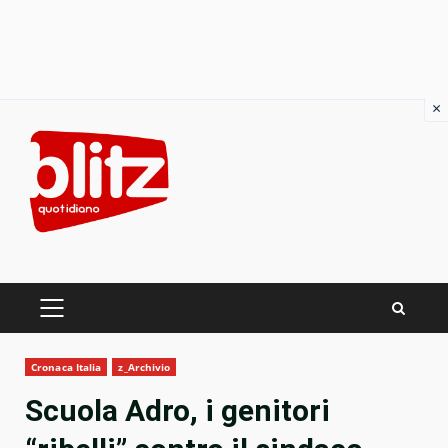
×
Skip
to
content
PRIMARY
MENU
Cronaca Italia
z_Archivio
Scuola Adro, i genitori