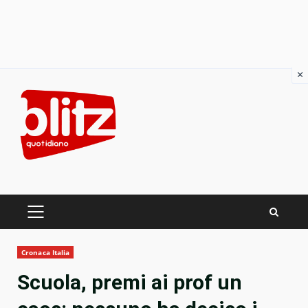
×
Skip
to
content
PRIMARY
MENU
Cronaca Italia
Scuola, premi ai prof un