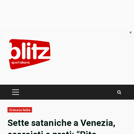
×
Skip
to
content
PRIMARY
MENU
Cronaca Italia
Sette sataniche a Venezia,