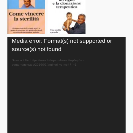
Video
Media error: Format(s) not supported or
Player
source(s) not found
Scarica il file: https://www.blitzquotidiano.it/wp/wp/wp-
content/uploads/2016/05/antinori_vd.mp4?_=1