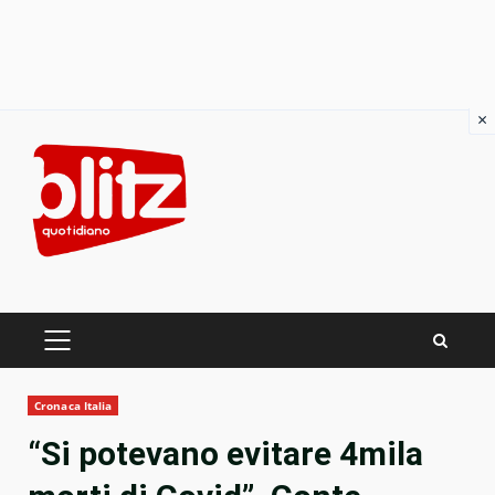
×
Skip
to
content
PRIMARY
MENU
Cronaca Italia
“Si potevano evitare 4mila