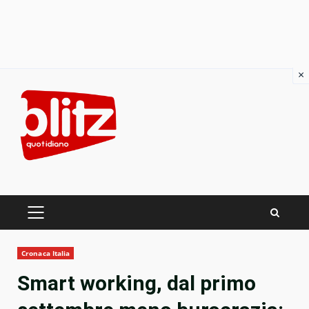
×
Skip
to
content
PRIMARY
MENU
Cronaca Italia
Smart working, dal primo