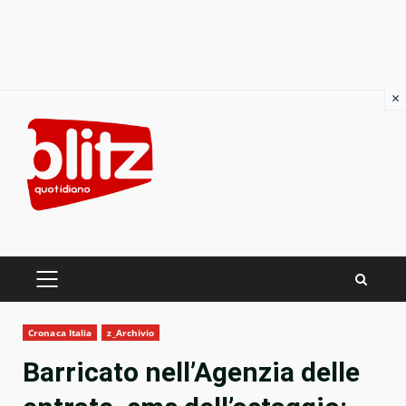
×
Skip
to
content
PRIMARY
MENU
Cronaca Italia
z_Archivio
Barricato nell’Agenzia delle