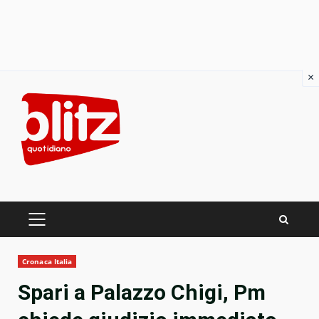
×
Skip
to
content
PRIMARY
MENU
Cronaca Italia
Spari a Palazzo Chigi, Pm