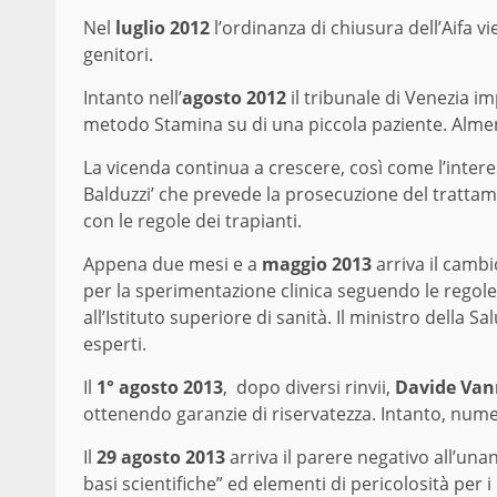
Nel
luglio 2012
l’ordinanza di chiusura dell’Aifa 
genitori.
Intanto nell’
agosto 2012
il tribunale di Venezia im
metodo Stamina su di una piccola paziente. Almeno
La vicenda continua a crescere, così come l’inter
Balduzzi’ che prevede la prosecuzione del trattam
con le regole dei trapianti.
Appena due mesi e a
maggio 2013
arriva il cambi
per la sperimentazione clinica seguendo le regole 
all’Istituto superiore di sanità. Il ministro della 
esperti.
Il
1° agosto 2013
, dopo diversi rinvii,
Davide Van
ottenendo garanzie di riservatezza. Intanto, numeros
Il
29 agosto 2013
arriva il parere negativo all’un
basi scientifiche” ed elementi di pericolosità per i 