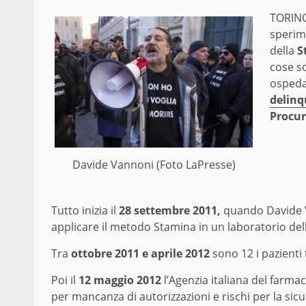
TORINO
sperim
della
S
cose s
ospedal
delinq
Procur
Davide Vannoni (Foto LaPresse)
Tutto inizia il
28 settembre 2011,
quando Davide Va
applicare il metodo Stamina in un laboratorio dell
Tra
ottobre 2011 e aprile 2012
sono 12 i pazienti t
Poi il
12 maggio 2012
l’Agenzia italiana del farmac
per mancanza di autorizzazioni e rischi per la sicu