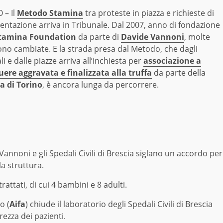
 – Il
Metodo Stamina
tra proteste in piazza e richieste di
entazione arriva in Tribunale. Dal 2007, anno di fondazione
tamina Foundation
da parte di
Davide Vannoni
, molte
ono cambiate. E la strada presa dal Metodo, che dagli
i e dalle piazze arriva all’inchiesta per
associazione a
uere aggravata e finalizzata alla truffa
da parte della
a di Torino
, è ancora lunga da percorrere.
nnoni e gli Spedali Civili di Brescia siglano un accordo per
a struttura.
rattati, di cui 4 bambini e 8 adulti.
o (
Aifa
) chiude il laboratorio degli Spedali Civili di Brescia
rezza dei pazienti.