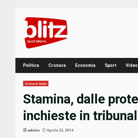
Skip
to
content
Politica
Cronaca
Economia
Sport
Video
Cronaca Italia
Stamina, dalle prote
inchieste in tribuna
admin
Aprile 23, 2014