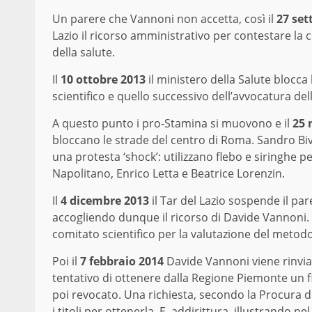
Un parere che Vannoni non accetta, così il
27 set
Lazio il ricorso amministrativo per contestare la
della salute.
Il
10 ottobre 2013
il ministero della Salute blocc
scientifico e quello successivo dell’avvocatura del
A questo punto i pro-Stamina si muovono e il
25 
bloccano le strade del centro di Roma. Sandro Biv
una protesta ‘shock’: utilizzano flebo e siringhe p
Napolitano, Enrico Letta e Beatrice Lorenzin.
Il
4 dicembre 2013
il Tar del Lazio sospende il pa
accogliendo dunque il ricorso di Davide Vannoni. 
comitato scientifico per la valutazione del metod
Poi il
7 febbraio 2014
Davide Vannoni viene rinviato
tentativo di ottenere dalla Regione Piemonte un 
poi revocato. Una richiesta, secondo la Procura 
i titoli per ottenerla. E, addirittura, illustrando ne