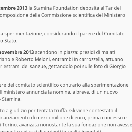
tembre 2013
la Stamina Foundation deposita al Tar del
 composizione della Commissione scientifica del Ministero
a la sperimentazione, considerando il parere del Comitato
lo Stato.
novembre 2013
scendono in piazza: presidi di malati
iano e Roberto Meloni, entrambi in carrozzella, attuano
er estrarsi del sangue, gettandolo poi sulle foto di Giorgio
rere del comitato scientifico contrario alla sperimentazione,
Il ministero annuncia la nomina, a breve, di un nuovo
o Stamina.
 a giudizio per tentata truffa. Gli viene contestato il
finanziamento di mezzo milione di euro, prima concesso e
di Torino, avanzata nonostante la sua fondazione non avess
l progetto sei casi di pazienti in realtà inventati.