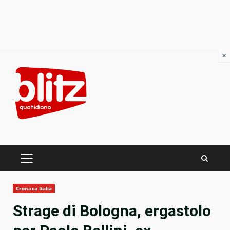
×
Skip
to
content
PRIMARY
MENU
Cronaca Italia
Strage di Bologna, ergastolo