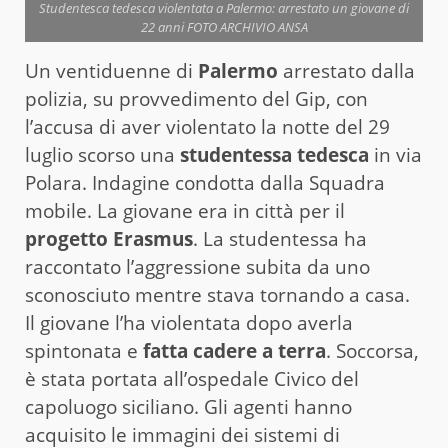
Studentesca tedesca violentata a Palermo: arrestato un giovane di
22 anni FOTO ARCHIVIO ANSA
Un ventiduenne di
Palermo
arrestato dalla
polizia, su provvedimento del Gip, con
l’accusa di aver violentato la notte del 29
luglio scorso una
studentessa tedesca
in via
Polara. Indagine condotta dalla Squadra
mobile. La giovane era in città per il
progetto Erasmus
. La studentessa ha
raccontato l’aggressione subita da uno
sconosciuto mentre stava tornando a casa.
Il giovane l’ha violentata dopo averla
spintonata e
fatta cadere a terra
. Soccorsa,
è stata portata all’ospedale Civico del
capoluogo siciliano. Gli agenti hanno
acquisito le immagini dei sistemi di