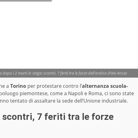
opo i 2 morti in stage: scontri, 7 feriti tra le forze dell'ordine (Foto Ansa)
che a
Torino
per protestare contro l’
alternanza scuola-
poluogo piemontese, come a Napoli e Roma, ci sono state
nno tentato di assaltare la sede dell’Unione industriale.
scontri, 7 feriti tra le forze