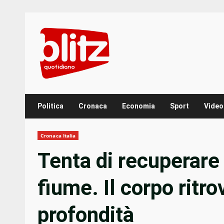
Skip
to
content
Politica
Cronaca
Economia
Sport
Video
Cronaca Italia
Tenta di recuperare
fiume. Il corpo ritro
profondità