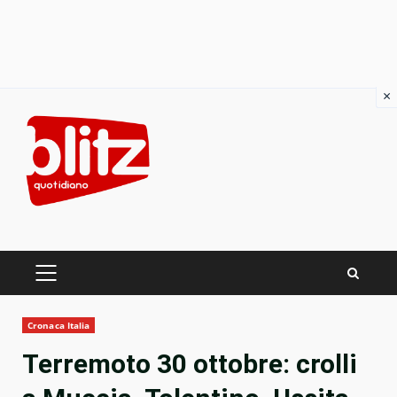
×
Skip
to
content
PRIMARY
MENU
Cronaca Italia
Terremoto 30 ottobre: crolli