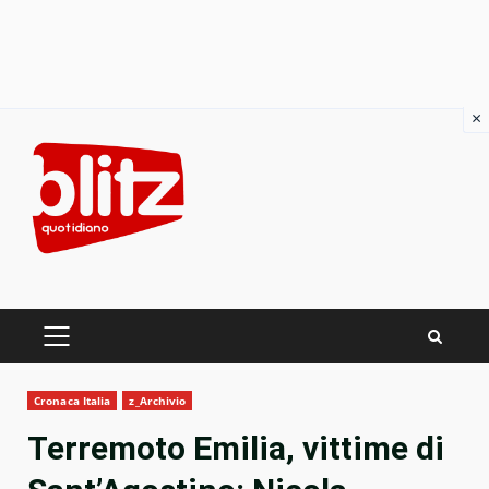
×
Skip
to
content
PRIMARY
MENU
Cronaca Italia
z_Archivio
Terremoto Emilia, vittime di