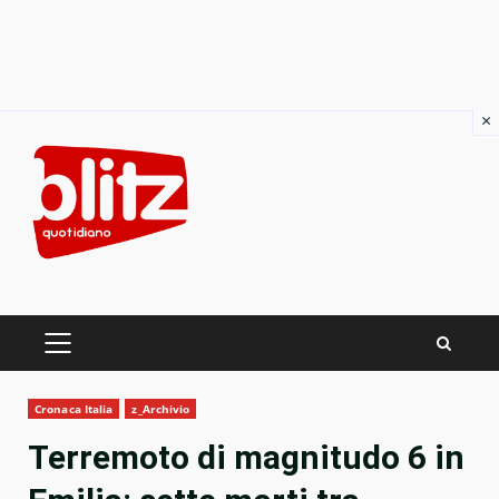
×
Skip
to
content
PRIMARY
MENU
Cronaca Italia
z_Archivio
Terremoto di magnitudo 6 in