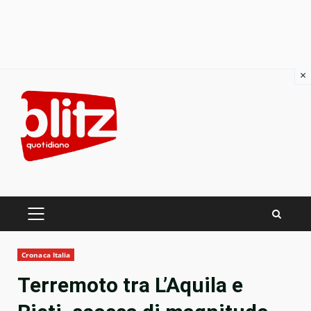
×
Skip
to
content
PRIMARY
MENU
Cronaca Italia
Terremoto tra L’Aquila e