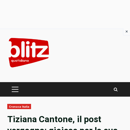
×
Skip
to
content
PRIMARY
MENU
Cronaca Italia
Tiziana Cantone, il post