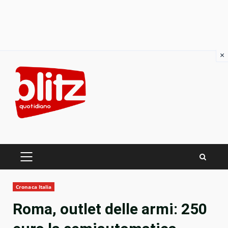
×
Skip
to
content
PRIMARY
MENU
Cronaca Italia
Roma, outlet delle armi: 250