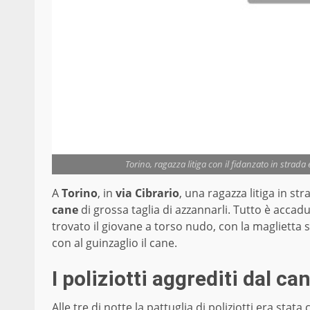
Torino, ragazza litiga con il fidanzato in strad
A
Torino
, in
via Cibrario
, una ragazza litiga in st
cane
di grossa taglia di azzannarli. Tutto è accadut
trovato il giovane a torso nudo, con la maglietta 
con al guinzaglio il cane.
I poliziotti aggrediti dal ca
Alle tre di notte la pattuglia di poliziotti era sta