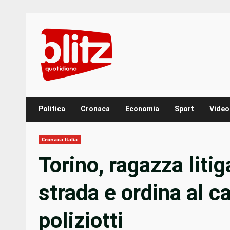
Skip
to
content
Politica
Cronaca
Economia
Sport
Video
Cronaca Italia
Torino, ragazza litig
strada e ordina al c
poliziotti