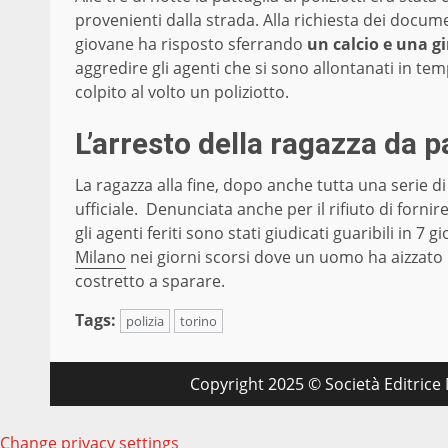
provenienti dalla strada. Alla richiesta dei docum
giovane ha risposto sferrando
un calcio e una g
aggredire gli agenti che si sono allontanati in te
colpito al volto un poliziotto.
L’arresto della ragazza da pa
La ragazza alla fine, dopo anche tutta una serie di 
ufficiale. Denunciata anche per il rifiuto di forni
gli agenti feriti sono stati giudicati guaribili in 7
Milano
nei giorni scorsi dove un uomo ha aizzato i
costretto a sparare.
Tags:
polizia
torino
Copyright 2025 © Società Editrice M
Change privacy settings