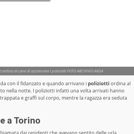
a e ordina al cane di azzannare i poliziotti FOTO ARCHIVIO ANSA
rada con il fidanzato e quando arrivano i
poliziotti
ordina al
o nella notte. I poliziotti infatti una volta arrivati hanno
strappata e graffi sul corpo, mentre la ragazza era seduta
ne a Torino
ta chiamata dai residenti che avevano sentito delle urla