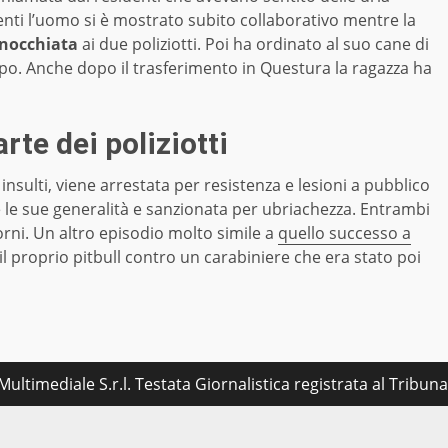
enti l’uomo si è mostrato subito collaborativo mentre la
inocchiata
ai due poliziotti. Poi ha ordinato al suo cane di
mpo. Anche dopo il trasferimento in Questura la ragazza ha
rte dei poliziotti
insulti, viene arrestata per resistenza e lesioni a pubblico
re le sue generalità e sanzionata per ubriachezza. Entrambi
 giorni. Un altro episodio molto simile a
quello successo a
l proprio pitbull contro un carabiniere che era stato poi
ultimediale S.r.l. Testata Giornalistica registrata al Tribu