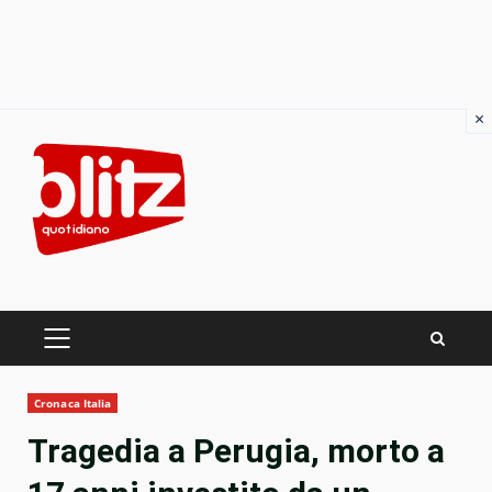
×
Skip
to
content
PRIMARY
MENU
Cronaca Italia
Tragedia a Perugia, morto a