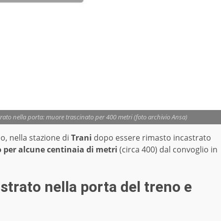
trato nella porta: muore trascinato per 400 metri (foto archivio Ansa)
io, nella stazione di
Trani
dopo essere rimasto incastrato
 per alcune centinaia di metri
(circa 400) dal convoglio in
strato nella porta del treno e