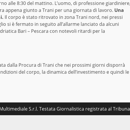
rno alle 8:30 del mattino. L’uomo, di professione giardiniere
d era appena giunto a Trani per una giornata di lavoro.
Una
i.
Il corpo è stato ritrovato in zona Trani nord, nei pressi
lio si è fermato in seguito all’allarme lanciato da alcuni
Adriatica Bari – Pescara con notevoli ritardi per la
nata dalla Procura di Trani che nei prossimi giorni disporrà
ndizioni del corpo, la dinamica dell’investimento e quindi le
ultimediale S.r.l. Testata Giornalistica registrata al Tribu