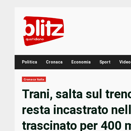
Skip
to
content
Politica
Cronaca
Economia
Sport
Video
Cronaca Italia
Trani, salta sul tre
resta incastrato nel
trascinato per 400 