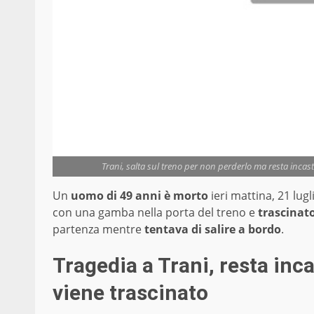
Trani, salta sul treno per non perderlo ma resta incas
Un
uomo di 49 anni è morto
ieri mattina, 21 lugl
con una gamba nella porta del treno e
trascinato
partenza mentre
tentava di salire a bordo
.
Tragedia a Trani, resta inca
viene trascinato