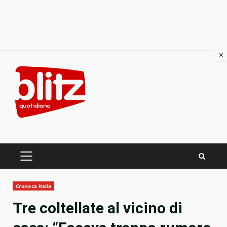
×
Skip
to
content
PRIMARY
MENU
Cronaca Italia
Tre coltellate al vicino di