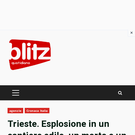
×
Skip
to
content
PRIMARY
MENU
agenzie
Cronaca Italia
Trieste. Esplosione in un