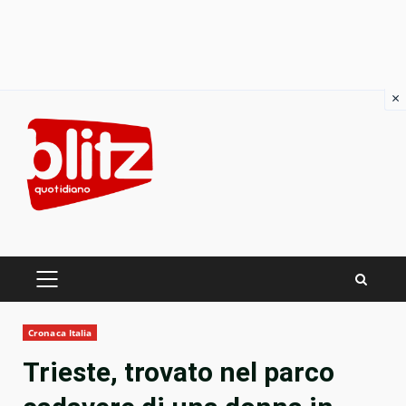
×
Skip
to
content
PRIMARY
MENU
Cronaca Italia
Trieste, trovato nel parco