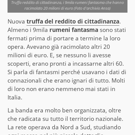
Truffa reddito di cittadinanza, i 9mila rumeni fantasma che hanno
racimolato 20 milioni di euro (Foto d'archivio Ansa)
Nuova
truffa del reddito di cittadinanza
.
Almeno i 9mila
rumeni fantasma
sono stati
fermati prima di portare a termine la loro
opera. Avevano già racimolato altri 20
milioni di euro. E, se nessuno li avesse
scoperti, erano pronti a incassarne altri 60.
Si parla di fantasmi perché usavano i dati di
connazionali che erano ignari di tutto. Molti
di loro non erano nemmeno mai stati in
Italia.
La banda era molto ben organizzata, oltre
che radicata su tutto il territorio nazionale.
La rete operava da Nord a Sud, studiando