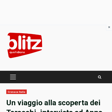
×
Skip
to
content
PRIMARY
MENU
Cronaca Italia
Un viaggio alla scoperta dei