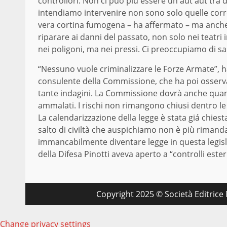
controllori. Non ci può più essere un aut aut tra dir
intendiamo intervenire non sono solo quelle correl
vera cortina fumogena – ha affermato – ma anche 
riparare ai danni del passato, non solo nei teatri i
nei poligoni, ma nei pressi. Ci preoccupiamo di sal
“Nessuno vuole criminalizzare le Forze Armate”, h
consulente della Commissione, che ha poi osserva
tante indagini. La Commissione dovrà anche quanti
ammalati. I rischi non rimangono chiusi dentro le f
La calendarizzazione della legge è stata giá chiest
salto di civiltà che auspichiamo non è più riman
immancabilmente diventare legge in questa legisla
della Difesa Pinotti aveva aperto a “controlli estern
Copyright 2025 © Società Editrice M
Change privacy settings