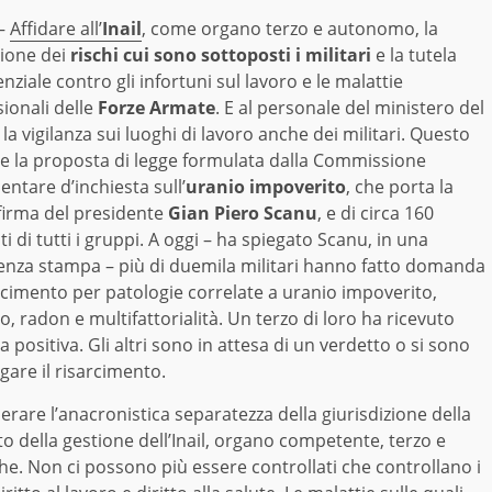
–
Affidare all’
Inail
, come organo terzo e autonomo, la
zione dei
rischi cui sono sottoposti i militari
e la tutela
nziale contro gli infortuni sul lavoro e le malattie
ionali delle
Forze Armate
. E al personale del ministero del
la vigilanza sui luoghi di lavoro anche dei militari. Questo
e la proposta di legge formulata dalla Commissione
ntare d’inchiesta sull’
uranio impoverito
, che porta la
firma del presidente
Gian Piero Scanu
, e di circa 160
i di tutti i gruppi. A oggi – ha spiegato Scanu, in una
enza stampa – più di duemila militari hanno fatto domanda
rcimento per patologie correlate a uranio impoverito,
, radon e multifattorialità. Un terzo di loro ha ricevuto
a positiva. Gli altri sono in attesa di un verdetto o si sono
egare il risarcimento.
rare l’anacronistica separatezza della giurisdizione della
o della gestione dell’Inail, organo competente, terzo e
. Non ci possono più essere controllati che controllano i