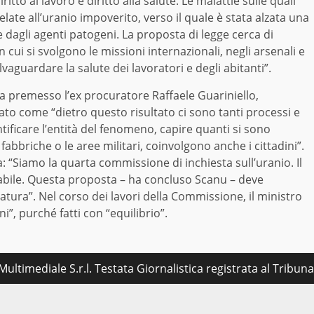
itto al lavoro e diritto alla salute. Le malattie sulle quali
ate all’uranio impoverito, verso il quale è stata alzata una
dagli agenti patogeni. La proposta di legge cerca di
n cui si svolgono le missioni internazionali, negli arsenali e
vaguardare la salute dei lavoratori e degli abitanti”.
a premesso l’ex procuratore Raffaele Guariniello,
to come “dietro questo risultato ci sono tanti processi e
ficare l’entità del fenomeno, capire quanti si sono
abbriche o le aree militari, coinvolgono anche i cittadini”.
a: “Siamo la quarta commissione di inchiesta sull’uranio. Il
dabile. Questa proposta – ha concluso Scanu – deve
tura”. Nel corso dei lavori della Commissione, il ministro
i”, purché fatti con “equilibrio”.
ultimediale S.r.l. Testata Giornalistica registrata al Tribu