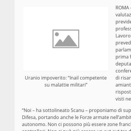
ROMA 
valuta
previde
profess
Lavoro 
preved
parlame
prima 
deputat
confer
di risa
Uranio impoverito: “Inail competente
amianto
su malattie militari”
rispost
visti n
“Noi – ha sottolineato Scanu – proponiamo di supe
Difesa, portando anche le Forze armate nell’ambit
autonomo. Non ci possono più essere zone franche