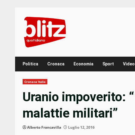
Skip
to
content
Politica
Cronaca
Economia
Sport
Video
Cronaca Italia
Uranio impoverito: 
malattie militari”
Alberto Francavilla
Luglio 12, 2016