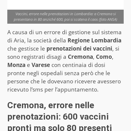
Vaccini, errore nelle prenotazioni in Lombardia: a Cremona si
presentano in 80 anziché 600, poi si scatena il caos (foto ANSA)
A causa di un errore di gestione sul sistema
di Aria, la società della
Regione Lombardia
che gestisce le
prenotazioni dei
vaccini
, si
sono registrati disagi a
Cremona
,
Como
,
Monza
e
Varese
con centinaia di dosi
pronte negli ospedali senza però che le
persone che le dovevano ricevere avessero
ricevuto l’sms per l’appuntamento.
Cremona, errore nelle
prenotazioni: 600
vaccini
pronti ma solo 80 presenti