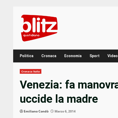
Skip
to
content
Politica
Cronaca
Economia
Sport
Video
Cronaca Italia
Venezia: fa manovra 
uccide la madre
Emiliano Condò
Marzo 6, 2014