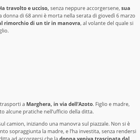
Ha travolto e ucciso,
senza neppure accorgersene,
sua
a donna di 68 anni è morta nella serata di giovedì 6 marzo
al rimorchio di un tir in manovra
, al volante del quale si
glio.
 trasporti a
Marghera, in via dell’Azoto
. Figlio e madre,
o alcune pratiche nell’ufficio della ditta.
 sul camion, iniziando una manovra sul piazzale. Non si è
nto sopraggiunta la madre, e l’ha investita, senza rendersi
ditta ad accorgersi che la
donna veniva trascinata dal