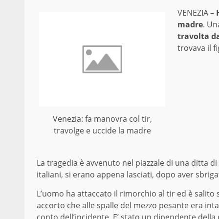
VENEZIA –
madre
. Un
travolta d
trovava il fi
Venezia: fa manovra col tir,
travolge e uccide la madre
La tragedia è avvenuto nel piazzale di una ditta di
italiani, si erano appena lasciati, dopo aver sbrigat
L’uomo ha attaccato il rimorchio al tir ed è salito
accorto che alle spalle del mezzo pesante era inta
conto dell’incidente. E’ stato un dipendente della 