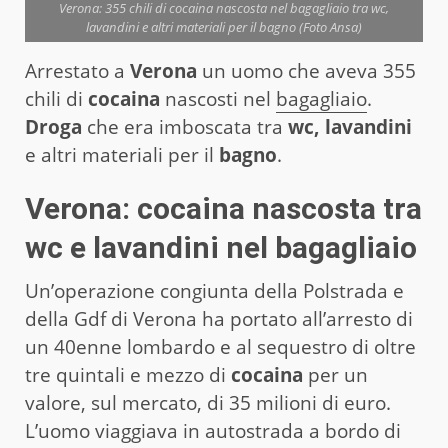
Verona: 355 chili di cocaina nascosta nel bagagliaio tra wc,
lavandini e altri materiali per il bagno (Foto Ansa)
Arrestato a
Verona
un uomo che aveva 355
chili di
cocaina
nascosti nel
bagagliaio
.
Droga
che era imboscata tra
wc, lavandini
e altri materiali per il
bagno
.
Verona: cocaina nascosta tra
wc e lavandini nel bagagliaio
Un’operazione congiunta della Polstrada e
della Gdf di Verona ha portato all’arresto di
un 40enne lombardo e al sequestro di oltre
tre quintali e mezzo di
cocaina
per un
valore, sul mercato, di 35 milioni di euro.
L’uomo viaggiava in autostrada a bordo di