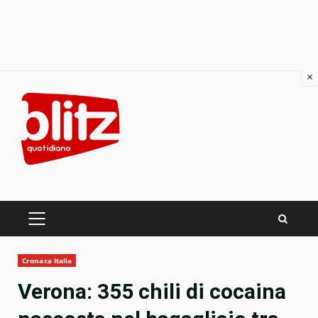
×
Skip
to
content
PRIMARY
MENU
Cronaca Italia
Verona: 355 chili di cocaina