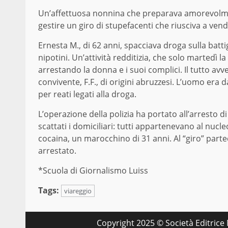
Un’affettuosa nonnina che preparava amorevolment
gestire un giro di stupefacenti che riusciva a ve
Ernesta M., di 62 anni, spacciava droga sulla battigi
nipotini. Un’attività redditizia, che solo martedì l
arrestando la donna e i suoi complici. Il tutto avve
convivente, F.F., di origini abruzzesi. L’uomo era 
per reati legati alla droga.
L’operazione della polizia ha portato all’arresto
scattati i domiciliari: tutti appartenevano al nucle
cocaina, un marocchino di 31 anni. Al “giro” part
arrestato.
*Scuola di Giornalismo Luiss
Tags:
viareggio
Copyright 2025 © Società Editrice M