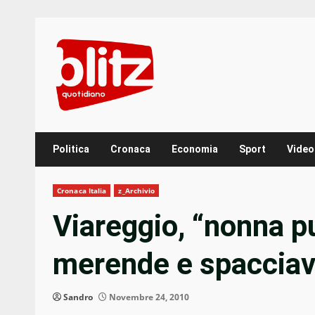
Skip
to
content
Politica
Cronaca
Economia
Sport
Video
Cronaca Italia
z_Archivio
Viareggio, “nonna p
merende e spacciav
Sandro
Novembre 24, 2010