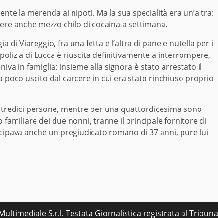
e la merenda ai nipoti. Ma la sua specialità era un’altra:
ndere anche mezzo chilo di cocaina a settimana.
a di Viareggio, fra una fetta e l’altra di pane e nutella per i
a polizia di Lucca è riuscita definitivamente a interrompere,
niva in famiglia: insieme alla signora è stato arrestato il
da poco uscito dal carcere in cui era stato rinchiuso proprio
 di tredici persone, mentre per una quattordicesima sono
o familiare dei due nonni, tranne il principale fornitore di
ecipava anche un pregiudicato romano di 37 anni, pure lui
ultimediale S.r.l. Testata Giornalistica registrata al Tribu