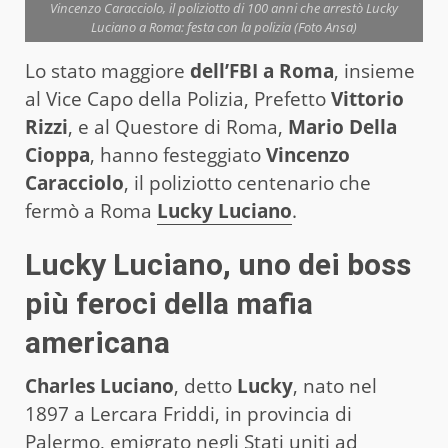
Vincenzo Caracciolo, il poliziotto di 100 anni che arrestò Lucky
Luciano a Roma: festa con la polizia (Foto Ansa)
Lo stato maggiore
dell’FBI a Roma
, insieme
al Vice Capo della Polizia, Prefetto
Vittorio
Rizzi
, e al Questore di Roma,
Mario Della
Cioppa
, hanno festeggiato
Vincenzo
Caracciolo
, il poliziotto centenario che
fermò a Roma
Lucky Luciano
.
Lucky Luciano, uno dei boss
più feroci della mafia
americana
Charles Luciano
, detto
Lucky
, nato nel
1897 a Lercara Friddi, in provincia di
Palermo, emigrato negli Stati uniti ad