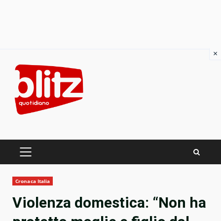
×
Skip
to
content
PRIMARY
MENU
Cronaca Italia
Violenza domestica: “Non ha