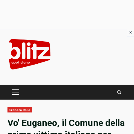
×
Skip
to
content
PRIMARY
MENU
Cronaca Italia
Vo’ Euganeo, il Comune della