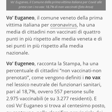
Vo' Euganeo, il Comune della prima vittima italiana per Covid alle
prese con i no vax: 18,7% di non vaccinati (foto Ansa)
Vo’ Euganeo
, il comune veneto della prima
vittima italiana per
coronavirus
, ha una
media di cittadini non vaccinati di quattro
punti in più rispetto alle media veneta e di
sei punti in più rispetto alla media
nazionale.
Vo’ Eugeneo
, racconta la Stampa, ha una
percentuale di cittadini “non vaccinati-non
prenotati”, come vengono definiti i
no vax
nel lessico neutrale dei funzionari sanitari,
pari al 18,7%, ovvero 557 persone sulle
2.975 vaccinabili (e su 3.277 residenti). E
così Vo’ Euganeo si trova al centesimo posto,