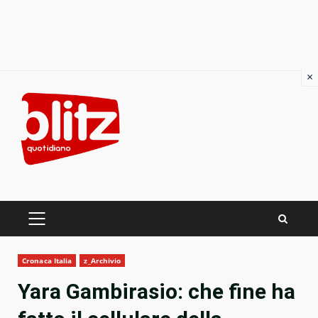
×
Skip
to
content
PRIMARY
MENU
Cronaca Italia
z_Archivio
Yara Gambirasio: che fine ha