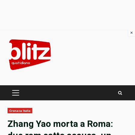
×
Skip
to
content
PRIMARY
MENU
Cronaca Italia
Zhang Yao morta a Roma: