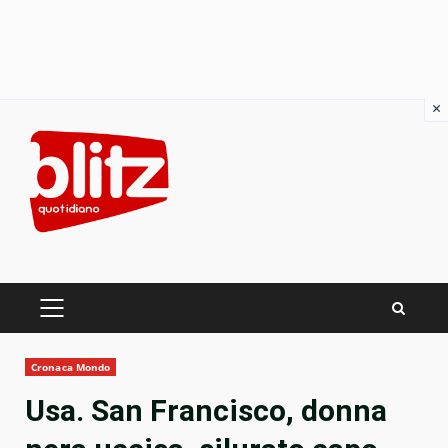
×
Skip
to
content
PRIMARY
MENU
Cronaca Mondo
Usa. San Francisco, donna