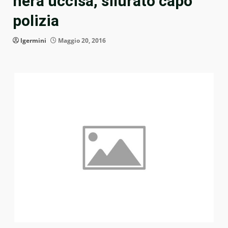
nera uccisa, silurato capo
polizia
lgermini
Maggio 20, 2016