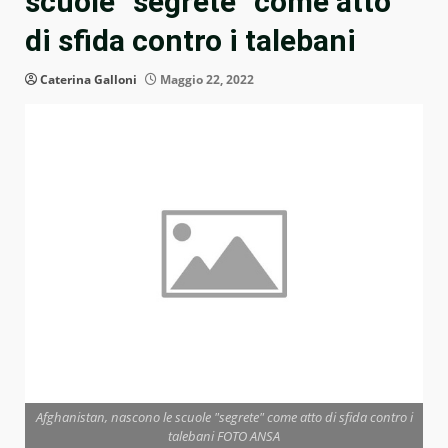
scuole “segrete” come atto
di sfida contro i talebani
Caterina Galloni
Maggio 22, 2022
Afghanistan, nascono le scuole "segrete" come atto di sfida contro i
talebani FOTO ANSA