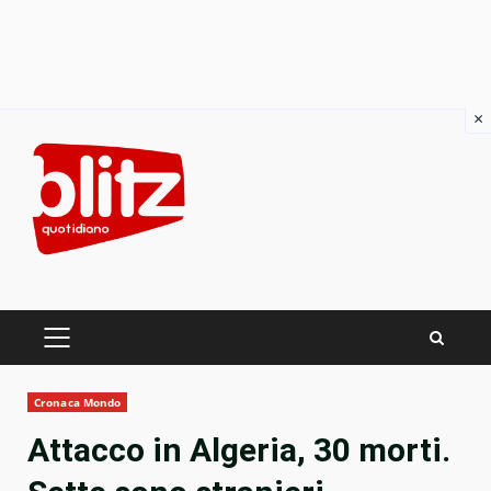
×
Skip
to
content
PRIMARY
MENU
Cronaca Mondo
Attacco in Algeria, 30 morti.