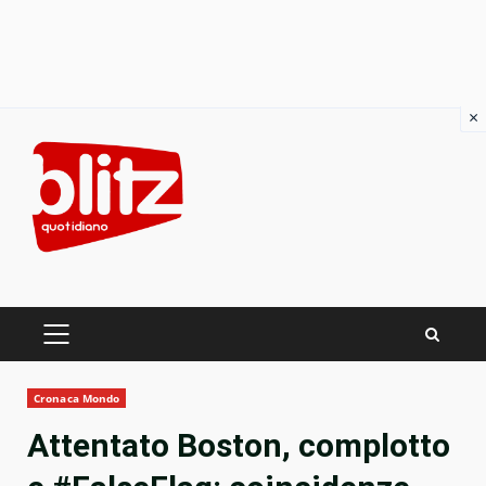
×
Skip
to
content
PRIMARY
MENU
Cronaca Mondo
Attentato Boston, complotto