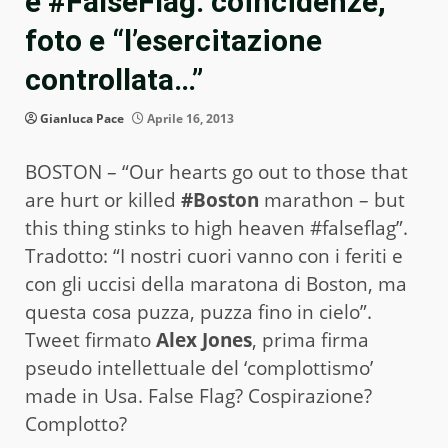
e #FalseFlag: coincidenze,
foto e “l’esercitazione
controllata…”
Gianluca Pace
Aprile 16, 2013
BOSTON – “Our hearts go out to those that
are hurt or killed
#Boston
marathon – but
this thing stinks to high heaven #falseflag”.
Tradotto: “I nostri cuori vanno con i feriti e
con gli uccisi della maratona di Boston, ma
questa cosa puzza, puzza fino in cielo”.
Tweet firmato
Alex Jones
, prima firma
pseudo intellettuale del ‘complottismo’
made in Usa. False Flag? Cospirazione?
Complotto?