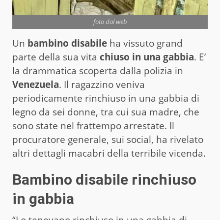
foto dal web
Un
bambino disabile
ha vissuto grand
parte della sua vita
chiuso in una gabbia
. E’
la drammatica scoperta dalla polizia in
Venezuela
. Il ragazzino veniva
periodicamente rinchiuso in una gabbia di
legno da sei donne, tra cui sua madre, che
sono state nel frattempo arrestate. Il
procuratore generale, sui social, ha rivelato
altri dettagli macabri della terribile vicenda.
Bambino disabile rinchiuso
in gabbia
“Lo tenevano rinchiuso in una gabbia di